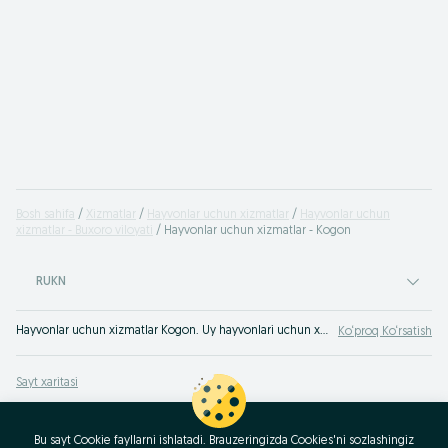
Bosh sahifa
Xizmatlar
Hayvonlar uchun xizmatlar
Hayvonlar uchun
xizmatlar - Buxoro viloyati
Hayvonlar uchun xizmatlar - Kogon
RUKN
Hayvonlar uchun xizmatlar Kogon. Uy hayvonlari uchun xizmatlarni OLX.uz Kogon da buyurtma qiling!
Ko‘proq Ko‘rsatish
Sayt xaritasi
Mintaqalar xaritasi
Biznes-sahifa xaritasi
Bu sayt Cookie fayllarni ishlatadi. Brauzeringizda Cookies'ni sozlashingiz