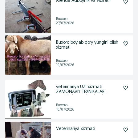
Arenda Adboynik va vibiratir
Buxoro
27/07/2026
Buxoro boylab qoʻy yungini olish
xizmati
Buxoro
19/07/2026
veterinariya UZI xizmati
ZAMONAVIY TEXNIKALAR
asosida hayvonlar davola
Buxoro
10/07/2026
Veterinariya xizmati