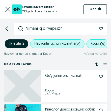
Ilovada davom ettirish
Ochish
OLXga bir bosish bilan kirish
Nimani qidiryapsiz?
Filtrlar
·
2
Hayvonlar uchun xizmatlar
Kogon
Hayvonlar uchun xizmatlar Kogon
Ko‘proq Ko‘rsatish
BIZ 2 E'LON TOPDIK
Qo’y junini olish xizmati
Kogon
25/07/2026
Кинолог дрессировщик собак