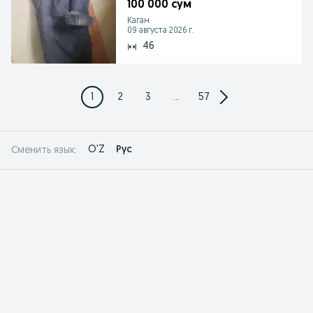
100 000 сум
Каган
09 августа 2026 г.
46
1
2
3
...
57
O'Z
Рус
Сменить язык: