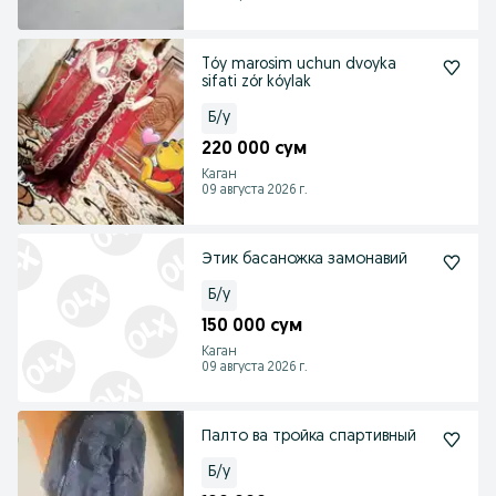
Tóy marosim uchun dvoyka
sifati zór kóylak
Б/у
220 000 сум
Каган
09 августа 2026 г.
Этик басаножка замонавий
Б/у
150 000 сум
Каган
09 августа 2026 г.
Палто ва тройка спартивный
Б/у