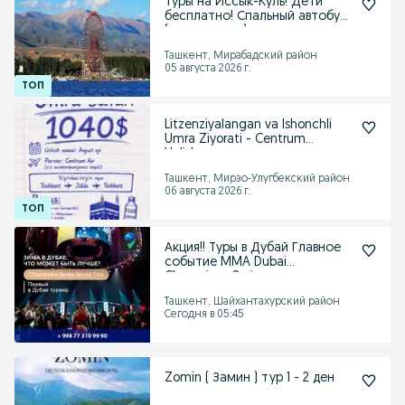
Туры на Иссык-Куль! Дети
бесплатно! Спальный автобус
(с кроватями)
Ташкент, Мирабадский район
05 августа 2026 г.
Litzenziyalangan va Ishonchli
Umra Ziyorati - Centrum
Holidays
Ташкент, Мирзо-Улугбекский район
06 августа 2026 г.
Акция!! Туры в Дубай Главное
событие MMA Dubai
Champions Series
Ташкент, Шайхантахурский район
Сегодня в 05:45
Zomin ( Замин ) тур 1 - 2 ден