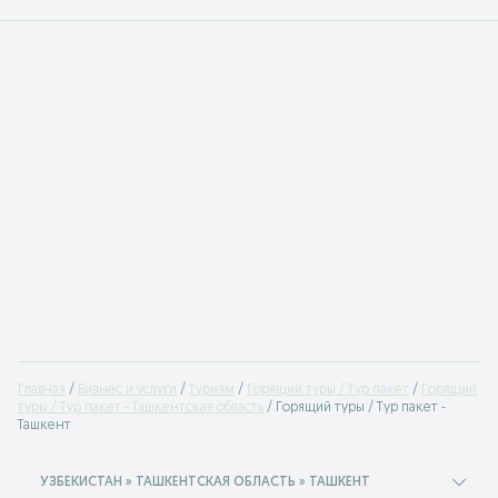
Главная
Бизнес и услуги
Туризм
Горящий туры / Тур пакет
Горящий
туры / Тур пакет - Ташкентская область
Горящий туры / Тур пакет -
Ташкент
УЗБЕКИСТАН » ТАШКЕНТСКАЯ ОБЛАСТЬ » ТАШКЕНТ