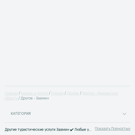
Главная
Бизнес и услуги
Туризм
Другое
Другое - Джизакская
область
Другое - Заамин
КАТЕГОРИЯ
Показать Полностью
Другие туристические услуги Заамин ✔️ Любые услуги в сфере туризма легко найти на OLX.uz!