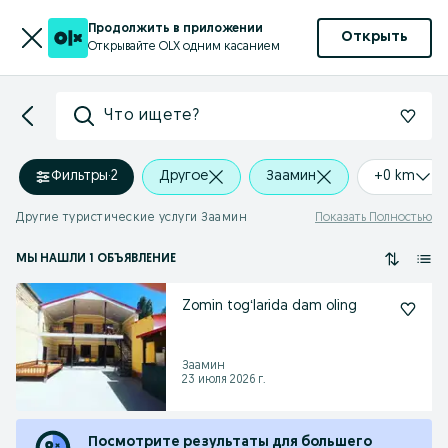
Продолжить в приложении
Открыть
Открывайте OLX одним касанием
Что ищете?
Фильтры
·
2
Другое
Заамин
+0 km
Другие туристические услуги Заамин
Показать Полностью
МЫ НАШЛИ 1 ОБЪЯВЛЕНИЕ
Zomin togʻlarida dam oling
Заамин
23 июля 2026 г.
Посмотрите результаты для большего