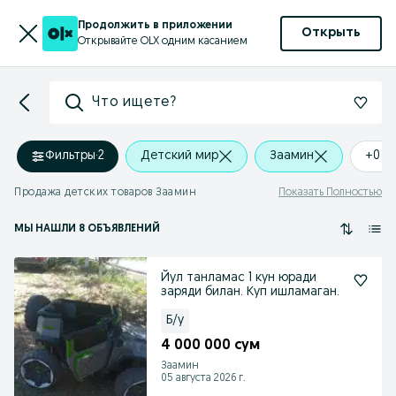
Продолжить в приложении
Открыть
Открывайте OLX одним касанием
Что ищете?
Фильтры
·
2
Детский мир
Заамин
+0 k
Продажа детских товаров Заамин
Показать Полностью
МЫ НАШЛИ 8 ОБЪЯВЛЕНИЙ
Йул танламас 1 кун юради
заряди билан. Куп ишламаган.
Б/у
4 000 000 сум
Заамин
05 августа 2026 г.