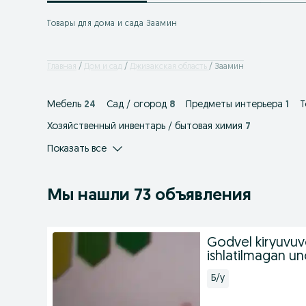
Товары для дома и сада Заамин
Главная
Дом и сад
Джизакская область
Заамин
Мебель
24
Сад / огород
8
Предметы интерьера
1
Т
Хозяйственный инвентарь / бытовая химия
7
Показать все
Мы нашли 73 объявления
Godvel kiryuvuv
ishlatilmagan un
Б/у