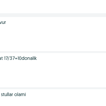
vur
at 17/37=10donalik
stullar olami