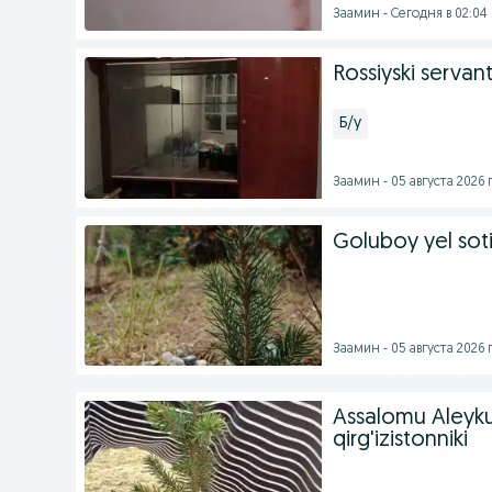
Заамин - Сегодня в 02:04
Rossiyski servan
Б/у
Заамин - 05 августа 2026 г
Goluboy yel soti
Заамин - 05 августа 2026 г
Assalomu Aleyku
qirg'izistonniki