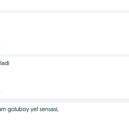
t
.
ladi
.
m goluboy yel sensasi,