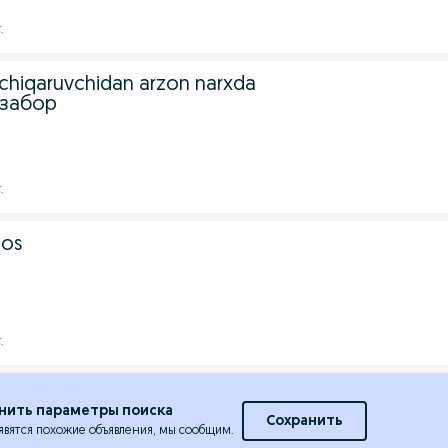
.
 chiqaruvchidan arzon narxda
озабор
.
los
.
нить параметры поиска
Сохранить
явятся похожие объявления, мы сообщим.