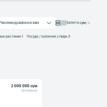
Рекомендованное вам
Валюта
:
сум
у.е.
ые растения
1
Посуда / кухонная утварь
3
2 000 000 сум
Договорная