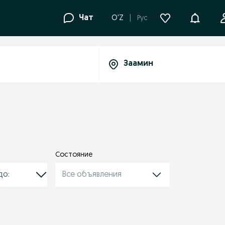
Уведомле
Чат
O'Z
Рус
Состояние
Все объявления