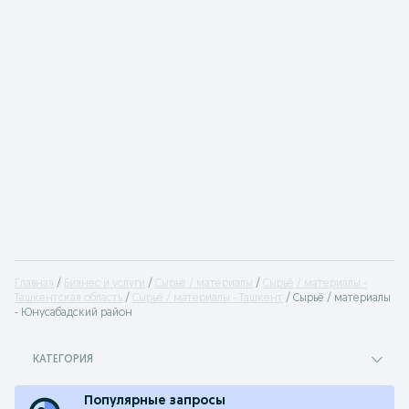
Главная
Бизнес и услуги
Сырьё / материалы
Сырьё / материалы -
Ташкентская область
Сырьё / материалы - Ташкент
Сырьё / материалы
- Юнусабадский район
КАТЕГОРИЯ
Популярные запросы