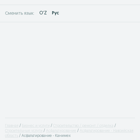
O'Z
Рус
Сменить язык:
Главная
Бизнес и услуги
Строительство / ремонт / отделка
Cтроительные услуги
Асфальтирование
Асфальтирование - Навоийская
область
Асфальтирование - Канимех