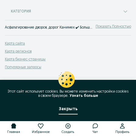
КАТЕГОРИЯ
Показать Полностью
Асфальтирование дворов, дорог Канимех ✔️ Большой выбор строительных компаний и частных бригад, доступные цены ☝ Заказать укладку асфальта под ключ можно на OLX.uz!
Карта сайта
Карта регионов
Карта бизнес-страницы
Популярные запросы
Этот сайт использует cookies. Вы можете изменить настройки cookies
в своeм браузере.
Узнать больше
Закрыть
Главная
Избранное
Создать
Чат
Профиль