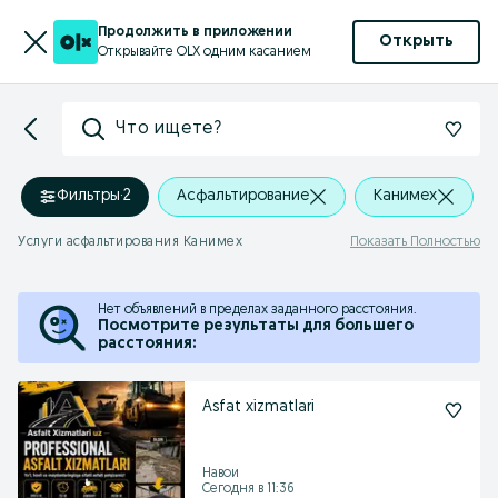
Продолжить в приложении
Открыть
Открывайте OLX одним касанием
Что ищете?
Фильтры
·
2
Асфальтирование
Канимех
Услуги асфальтирования Канимех
Показать Полностью
Нет объявлений в пределах заданного расстояния.
Посмотрите результаты для большего
расстояния:
Asfat xizmatlari
Навои
Сегодня в 11:36