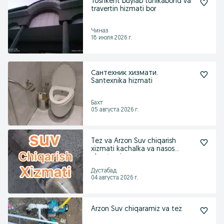
Toshkent buylab tunikabond va
travertin hizmati bor
Чиназ
18 июля 2026 г.
Сантехник хизмати.
Santexnika hizmati
Бахт
05 августа 2026 г.
Tez va Arzon Suv chiqarish
xizmati kachalka va nasos
o’rnatamiz
Дустабад
04 августа 2026 г.
Arzon Suv chiqaramiz va tez