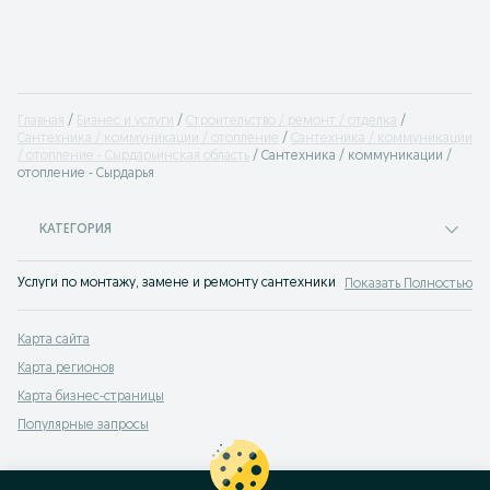
Главная
Бизнес и услуги
Строительство / ремонт / отделка
Сантехника / коммуникации / отопление
Сантехника / коммуникации
/ отопление - Сырдарьинская область
Сантехника / коммуникации /
отопление - Cырдарья
КАТЕГОРИЯ
Услуги по монтажу, замене и ремонту сантехники Cырдарья. Множество об
Показать Полностью
Карта сайта
Карта регионов
Карта бизнес-страницы
Популярные запросы