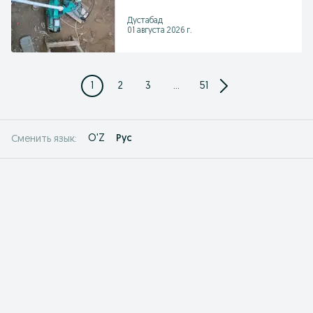
Дустабад
01 августа 2026 г.
1
2
3
...
51
O'Z
Рус
Сменить язык: