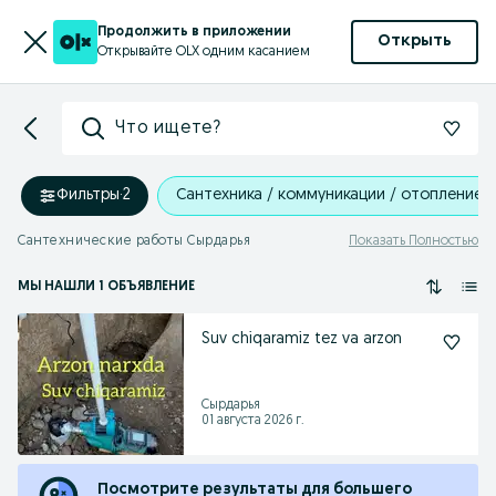
Продолжить в приложении
Открыть
Открывайте OLX одним касанием
Что ищете?
Фильтры
·
2
Сантехника / коммуникации / отопление
Сантехнические работы Cырдарья
Показать Полностью
МЫ НАШЛИ 1 ОБЪЯВЛЕНИЕ
Suv chiqaramiz tez va arzon
Cырдарья
01 августа 2026 г.
Посмотрите результаты для большего