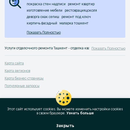
покраска стен надписи
ремонт квартир
изготовление мебели
рестоврацияцоколя
деворга охак сепиш
ремонт под ключ
кирпичь фасадный
маларка тошкент
Показать Полностью
Услуги отделочного ремонта Ташкент - отделка квартир, домов, фасадов з
Показать Полностью
Карта сайта
Карта регионов
Карта бизнес-страницы
Популярные запросы
Этот сайт использует cookies. Вы можете изменить настройки cookies
в своeм браузере.
Узнать больше
Закрыть