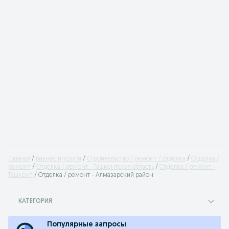
Главная
Бизнес и услуги
Строительство / ремонт / отделка
Отделка /
ремонт
Отделка / ремонт - Ташкентская область
Отделка / ремонт -
Ташкент
Отделка / ремонт - Алмазарский район
КАТЕГОРИЯ
Популярные запросы