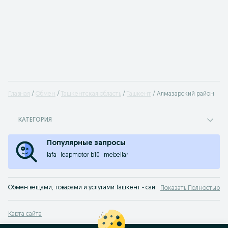
Главная
Обмен
Ташкентская область
Ташкент
Алмазарский район
КАТЕГОРИЯ
Популярные запросы
lafa
leapmotor b10
mebellar
Обмен вещами, товарами и услугами Ташкент - сайт бесплатных объявлений
Показать Полностью
Карта сайта
Карта регионов