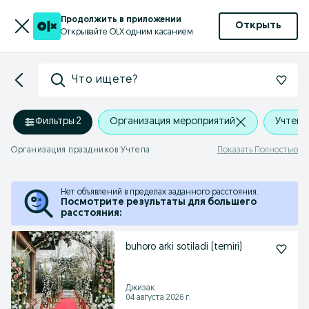
Продолжить в приложении
Открыть
Открывайте OLX одним касанием
Что ищете?
Фильтры
·
2
Организация мероприятий
Учтепа
Организация праздников Учтепа
Показать Полностью
Нет объявлений в пределах заданного расстояния.
Посмотрите результаты для большего
расстояния:
buhoro arki sotiladi (temiri)
Джизак
04 августа 2026 г.