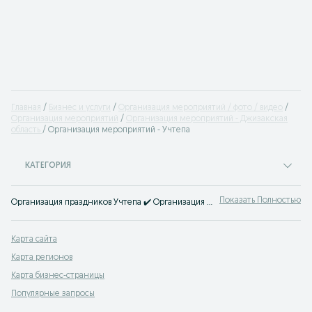
Главная
Бизнес и услуги
Организация мероприятий / фото / видео
Организация мероприятий
Организация мероприятий - Джизакская
область
Организация мероприятий - Учтепа
КАТЕГОРИЯ
Показать Полностью
Организация праздников Учтепа ✔️ Организация дней рождений, свадеб, корпоративов и любых праздников ☝ Услуги по организации незабываемых праздников на OLX.uz!
Карта сайта
Карта регионов
Карта бизнес-страницы
Популярные запросы