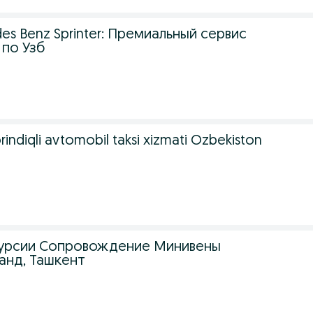
s Benz Sprinter: Премиальный сервис
 по Узб
örindiqli avtomobil taksi xizmati Özbekiston
курсии Сопровождение Минивены
анд, Ташкент