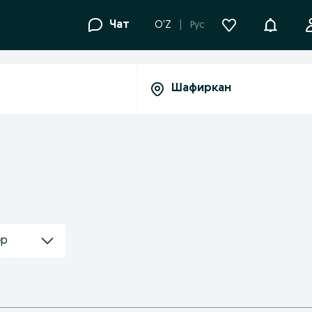
Уведомле
Чат
O'Z
Рус
ер