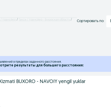
 / трансфер
Такси / трансфер - Бухарская область
Сортировать по:
ъявлений в пределах заданного расстояния.
отрите результаты для большего расстояния:
zmati BUXORO - NAVOIY yengil yuklar
.