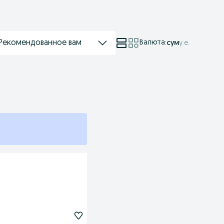
Рекомендованное вам
Валюта
:
сум
у.е.