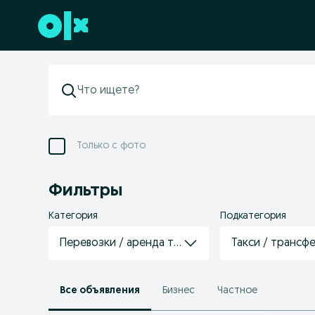
Перейти к нижнему колонтитулу
Только с фото
Фильтры
Категория
Подкатегория
Перевозки / аренда транспорта
Такси / трансф
Все объявления
Бизнес
Частное