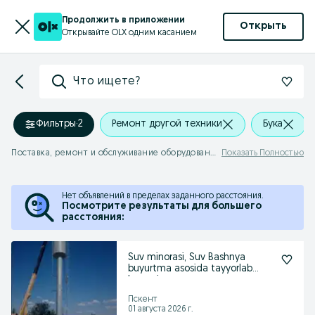
Продолжить в приложении
Открыть
Открывайте OLX одним касанием
Что ищете?
Фильтры
·
2
Ремонт другой техники
Бука
Поставка, ремонт и обслуживание оборудования Бука
Показать Полностью
Нет объявлений в пределах заданного расстояния.
Посмотрите результаты для большего
расстояния:
Suv minorasi, Suv Bashnya
buyurtma asosida tayyorlab
beramiz
Пскент
01 августа 2026 г.