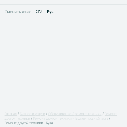
O'Z
Рус
Сменить язык:
Главная
Бизнес и услуги
Обслуживание / ремонт техники
Ремонт
другой техники
Ремонт другой техники - Ташкентская область
Ремонт другой техники - Бука