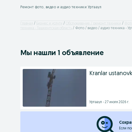
Ремонт фото, видео и аудио техники Уртааул
Главная
Бизнес и услуги
Обслуживание / ремонт техники
Фото
техника - Ташкентская область
Фото / видео / аудио техника - Ур
Мы нашли 1 объявление
Kranlar ustanovk
Уртааул - 27 июля 2026 г.
Сохра
Если по