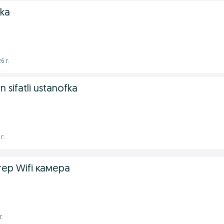
ka
6 г.
sifatli ustanofka
г.
ер Wifi камера
г.