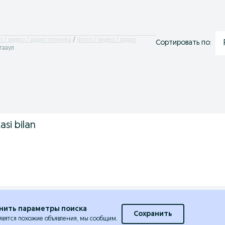
 / видео / аудио техника
Фото / видео / аудио
Сортировать по:
тааул
asi bilan
нить параметры поиска
Сохранить
явятся похожие объявления, мы сообщим.