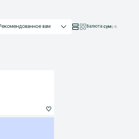
Рекомендованное вам
Валюта
:
сум
у.е.