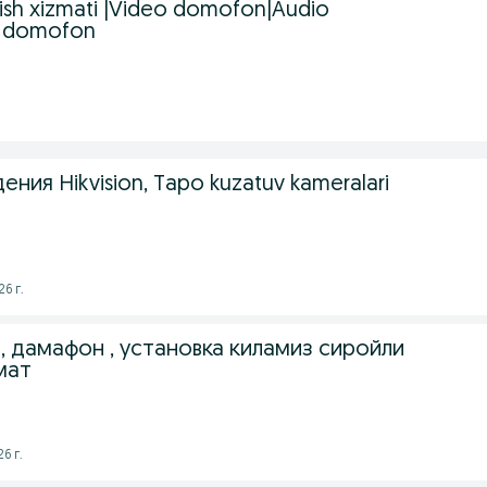
ish xizmati |Video domofon|Audio
 domofon
ния Hikvision, Tapo kuzatuv kameralari
6 г.
 дамафон , установка киламиз сиройли
мат
6 г.