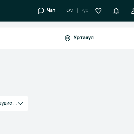
Уведомле
Чат
O'Z
Рус
 аудио техника