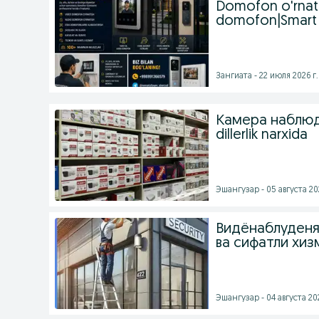
Domofon o'rnat
domofon|Smart
Зангиата - 22 июля 2026 г.
Камера наблюде
dillerlik narxida
Эшангузар - 05 августа 202
Видёнаблуденя,
ва сифатли хиз
Эшангузар - 04 августа 202