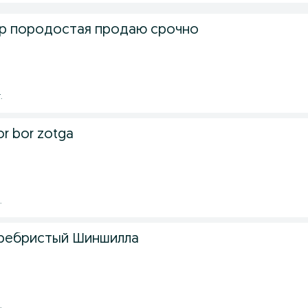
р породостая продаю срочно
.
or bor zotga
.
еребристый Шиншилла
.