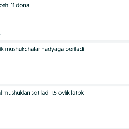
bshi 11 dona
.
lik mushukchalar hadyaga beriladi
.
mushuklari sotiladi 1,5 oylik latok
.