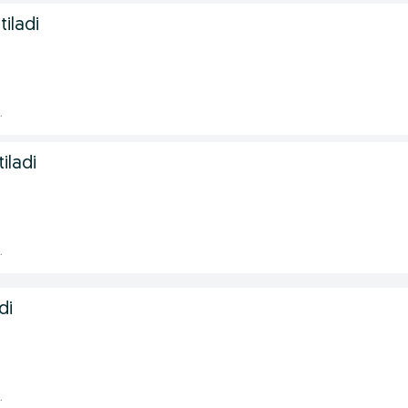
tiladi
.
iladi
.
di
.