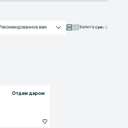
Рекомендованное вам
Валюта
:
сум
у.е.
Отдам даром