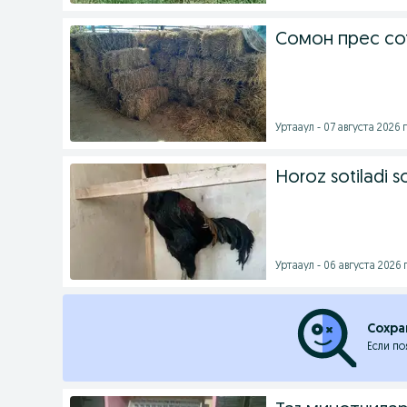
Сомон прес со
Уртааул - 07 августа 2026 г
Horoz sotiladi 
Уртааул - 06 августа 2026 г
Сохра
Если по