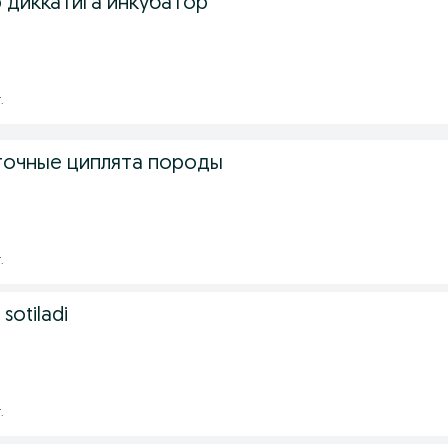
 диккатига инкубатор
.
очные циплята породы
.
 sotiladi
.