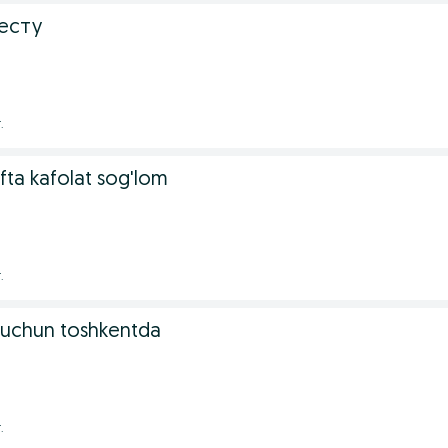
есту
.
afta kafolat sog'lom
.
 uchun toshkentda
.