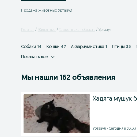
Продажа животных Уртааул
Главная
Животные
Ташкентская область
Уртааул
Собаки
14
Кошки
47
Аквариумистика
1
Птицы
35
Показать все
Мы нашли 162 объявления
Хадяга мушук 
Уртааул - Сегодня в 03:33