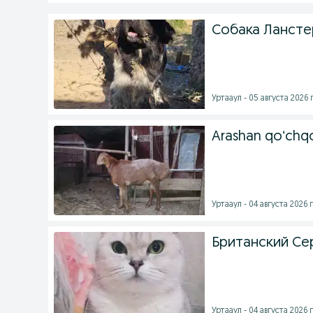
Собака Лансте
Уртааул - 05 августа 2026 г
Arashan qoʻchq
Уртааул - 04 августа 2026 г
Британский С
Уртааул - 04 августа 2026 г