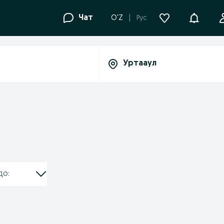
Уведомле
Чат
O'Z
Рус