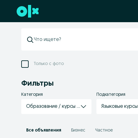
Перейти к нижнему колонтитулу
Только с фото
Фильтры
Категория
Подкатегория
Образование / курсы / репетиторство / спорт
Языковые курсы
Все объявления
Бизнес
Частное