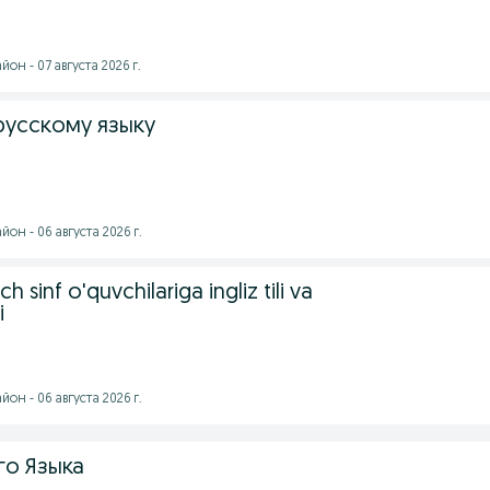
он - 07 августа 2026 г.
русскому языку
он - 06 августа 2026 г.
h sinf o'quvchilariga ingliz tili va
i
он - 06 августа 2026 г.
го Языка