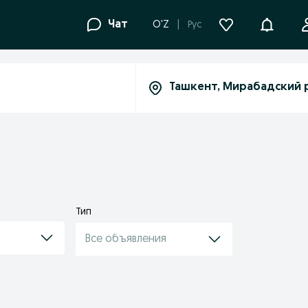
Уведомле
Чат
O'Z
Рус
Тип
Все объявления