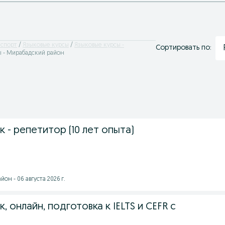
 спорт
Языковые курсы
Языковые курсы -
Сортировать по:
ы - Мирабадский район
к - репетитор (10 лет опыта)
он - 06 августа 2026 г.
, онлайн, подготовка к IELTS и CEFR с