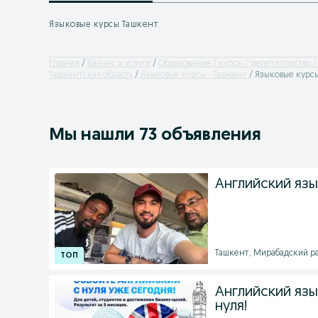
Языковые курсы Ташкент
Главная
Бизнес и услуги
Образование / курсы / репетиторство /
Ташкентская область
Языковые курсы - Ташкент
Языковые курс
Мы нашли 73 объявления
Английский язы
Ташкент, Мирабадский рай
Английский язык
нуля!