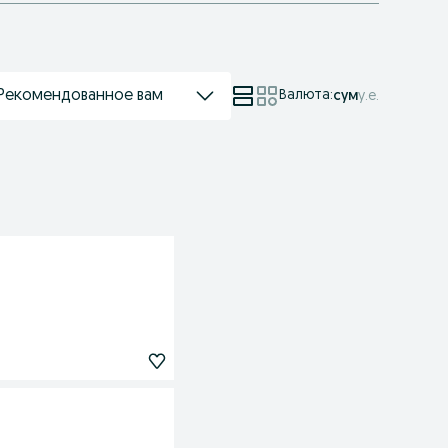
Рекомендованное вам
Валюта
:
сум
у.е.