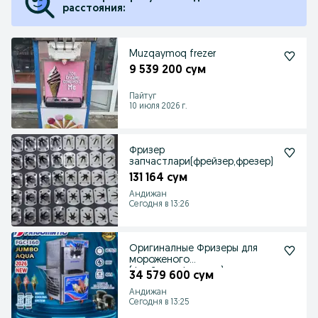
расстояния:
Muzqaymoq frezer
9 539 200 сум
Пайтуг
10 июля 2026 г.
Фризер
запчастлари(фрейзер,фрезер)
131 164 сум
Андижан
Сегодня в 13:26
Оригиналные Фризеры для
мороженого
(фрейзери.фрезери)
34 579 600 сум
Андижан
Сегодня в 13:25