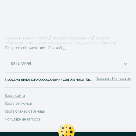
Главная
Бизнес и услуги
Продажа оборудования
Пищевое
оборудование
Пищевое оборудование - Андижанская область
Пищевое оборудование - Пахтаабад
КАТЕГОРИЯ
Показать Полностью
Продажа пищевого оборудования для бизнеса Пахтаабад ✔️ Большой выбор техники для ресторанов, кафе и других заведений общепита на OLX.uz!
Карта сайта
Карта регионов
Карта бизнес-страницы
Популярные запросы