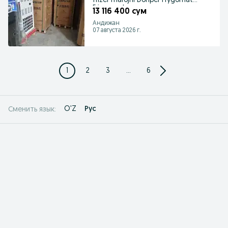
frizer marojni Donper Frygomat
Frigomach
13 116 400 сум
Андижан
07 августа 2026 г.
1
2
3
...
6
O'Z
Рус
Сменить язык: