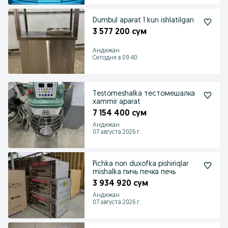
Dumbul aparat 1 kun ishlatilgan
3 577 200 сум
Андижан
Сегодня в 09:40
Testomeshalka тестомешалка
xammir aparat
7 154 400 сум
Андижан
07 августа 2026 г.
Pichka non duxofka pishiriqlar
mishalka пичь печка печь
3 934 920 сум
Андижан
07 августа 2026 г.