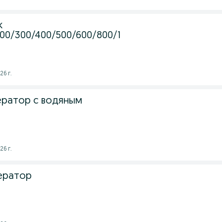
k
200/300/400/500/600/800/1
26 г.
ератор с водяным
26 г.
ератор