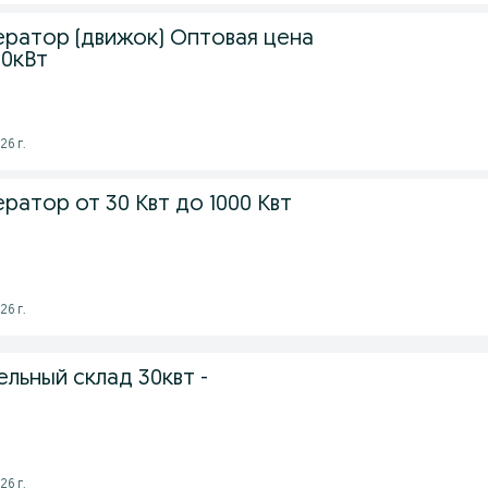
ератор (движок) Оптовая цена
00кВт
26 г.
ратор от 30 Квт до 1000 Квт
26 г.
льный склад 30квт -
26 г.