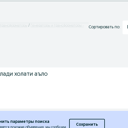
 трансформаторы
Генераторы и трансформаторы -
Сортировать по:
илади холати аъло
нить параметры поиска
Сохранить
явятся похожие объявления, мы сообщим.