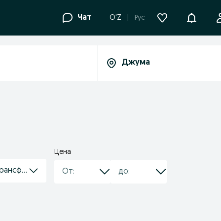
Уведомле
Чат
O'Z
Рус
Цена
трансформаторы