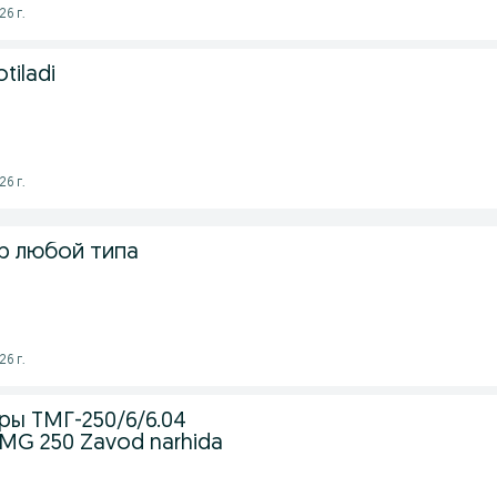
26 г.
tiladi
26 г.
р любой типа
26 г.
ы ТМГ-250/6/6.04
TMG 250 Zavod narhida