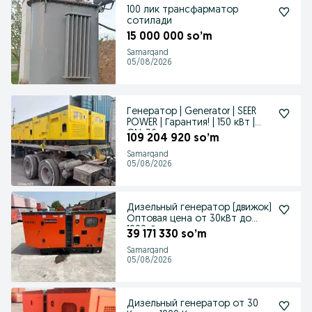
100 лик трансфарматор
сотилади
15 000 000 so’m
Samarqand
05/08/2026
Генератор | Generator | SEER
POWER | Гарантия! | 150 кВт |
GN-36
109 204 920 so’m
Samarqand
05/08/2026
Дизельный генератор (движок)
Оптовая цена от 30кВт до
1000кВт
39 171 330 so’m
Samarqand
05/08/2026
Дизельный генератор от 30