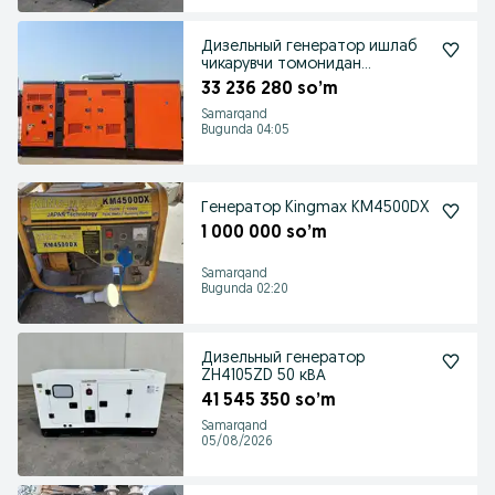
Дизельный генератор ишлаб
чикарувчи томонидан
сотилади
33 236 280 so’m
Samarqand
Bugunda 04:05
Генератор Kingmax KM4500DX
1 000 000 so’m
Samarqand
Bugunda 02:20
Дизельный генератор
ZH4105ZD 50 кВА
41 545 350 so’m
Samarqand
05/08/2026