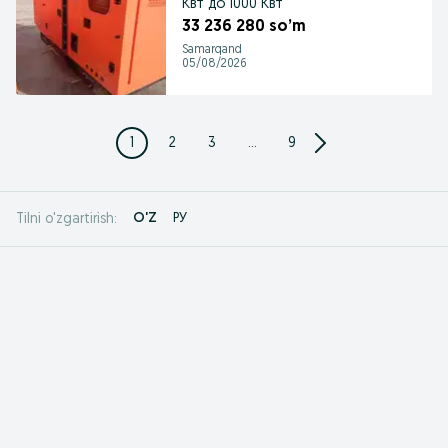
Квт до 1000 Квт
33 236 280 so’m
Samarqand
05/08/2026
1
2
3
...
9
O'Z
РУ
Tilni o'zgartirish: