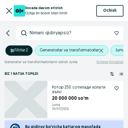
Ilovada davom ettirish
Ochish
OLXga bir bosish bilan kirish
Nimani qidiryapsiz?
Filtrlar
·
2
Generatorlar va transformatorlar
Juma
Generator va transformatorlarni sotish Juma
Ko‘proq Ko‘rsatish
BIZ 1 NATIJA TOPILDI
Ротор 250 сотилади холати
аъло
20 000 000 so’m
Juma
19/07/2026
Bu qidiruv bo’yicha kattaroq masofada