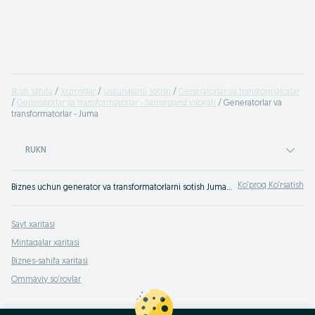
Bosh sahifa
Xizmatlar
Uskunalarni sotish
Generatorlar va transformatorlar
Generatorlar va transformatorlar - Samarqand viloyati
Generatorlar va
transformatorlar - Juma
RUKN
Ko‘proq Ko‘rsatish
Biznes uchun generator va transformatorlarni sotish Juma ✔️ Biznes uchun eng yaxshi narxlarda katta texnika tanlash ☝ Biznes uchun uskunalar topish OLX.uz!
Sayt xaritasi
Mintaqalar xaritasi
Biznes-sahifa xaritasi
Ommaviy so‘rovlar