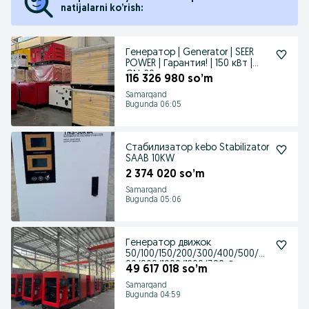
natijalarni ko’rish:
Генератор | Generator | SEER
POWER | Гарантия! | 150 кВт |
GN-20
116 326 980 so’m
Samarqand
Bugunda 06:05
Стабилизатор kebo Stabilizator
SAAB 10KW
2 374 020 so’m
Samarqand
Bugunda 05:06
Генератор движок
50/100/150/200/300/400/500/6
00/800/1000/1200/300кВт
49 617 018 so’m
Samarqand
Bugunda 04:59