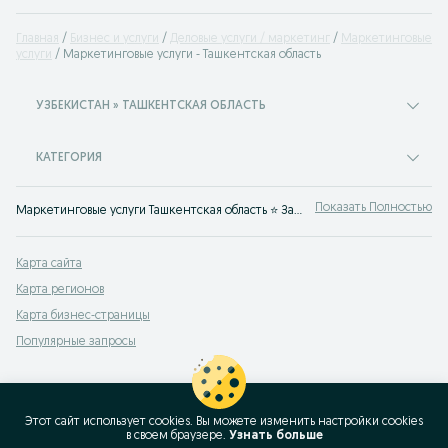
Главная
Бизнес и услуги
Деловые услуги / маркетинг
Маркетинговые
услуги
Маркетинговые услуги - Ташкентская область
УЗБЕКИСТАН » ТАШКЕНТСКАЯ ОБЛАСТЬ
КАТЕГОРИЯ
Показать Полностью
Маркетинговые услуги Ташкентская область ⭐ Запуск рекламы, продвижение в социальных сетях, создание контента и многое другое ☝ Найди подрядчиков просто с OLX.uz!
Карта сайта
Карта регионов
Карта бизнес-страницы
Популярные запросы
Этот сайт использует cookies. Вы можете изменить настройки cookies
в своeм браузере.
Узнать больше