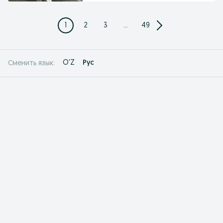
1
2
3
...
49
O'Z
Рус
Сменить язык: