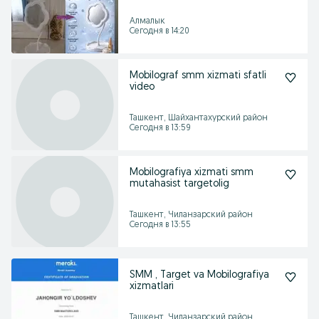
Алмалык
Сегодня в 14:20
Mobilograf smm xizmati sfatli
video
Ташкент, Шайхантахурский район
Сегодня в 13:59
Mobilografiya xizmati smm
mutahasist targetolig
Ташкент, Чиланзарский район
Сегодня в 13:55
SMM , Target va Mobilografiya
xizmatlari
Ташкент, Чиланзарский район