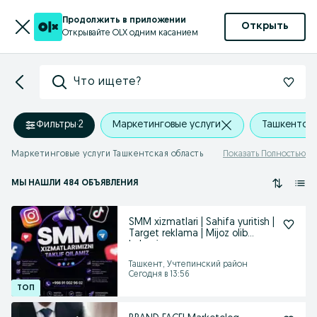
Продолжить в приложении
Открыть
Открывайте OLX одним касанием
Что ищете?
Фильтры
·
2
Маркетинговые услуги
Ташкентска
Маркетинговые услуги Ташкентская область
Показать Полностью
МЫ НАШЛИ 484 ОБЪЯВЛЕНИЯ
SMM xizmatlari | Sahifa yuritish |
Target reklama | Mijoz olib
kelamiz
Ташкент, Учтепинский район
Сегодня в 13:56