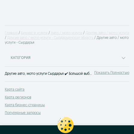
Главная
Бизнес и услуги
Авто / мото услуги
Другие авто / мото услуги
Другие авто / мото услуги - Сырдарьинская область
Другие авто / мото
услуги - Cырдарья
КАТЕГОРИЯ
Показать Полностью
Другие авто, мото услуги Cырдарья ✔️ Большой выбор услуг для легковых и грузовых авто, мотоциклов и скутеров ⭐ Выгодные цены на авто услуги на OLX.uz!
Карта сайта
Карта регионов
Карта бизнес-страницы
Популярные запросы