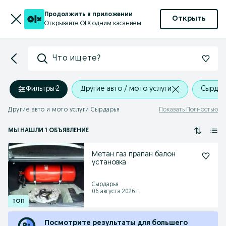
Продолжить в приложении
Открыть
Открывайте OLX одним касанием
Что ищете?
Фильтры
·
2
Другие авто / мото услуги
Cырдар
Другие авто и мото услуги Cырдарья
Показать Полностью
МЫ НАШЛИ 1 ОБЪЯВЛЕНИЕ
Метан газ прапан балон
установка
Cырдарья
06 августа 2026 г.
Посмотрите результаты для большего