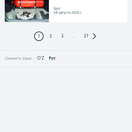
Бахт
08 августа 2026 г.
1
2
3
...
37
O'Z
Рус
Сменить язык: