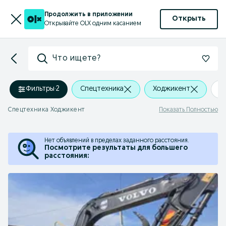
Продолжить в приложении
Открыть
Открывайте OLX одним касанием
Что ищете?
Фильтры
·
2
Спецтехника
Ходжикент
+
Спецтехника Ходжикент
Показать Полностью
Нет объявлений в пределах заданного расстояния.
Посмотрите результаты для большего
расстояния: