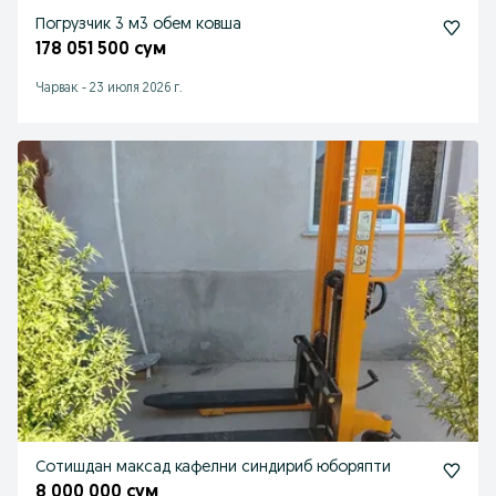
Погрузчик 3 м3 обем ковша
178 051 500 сум
Чарвак
-
23 июля 2026 г.
Сотишдан максад кафелни синдириб юборяпти
8 000 000 сум