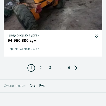
Гредир юриб турган
94 960 800 сум
Чирчик
-
31 июля 2026 г.
1
2
3
...
6
O'Z
Рус
Сменить язык: