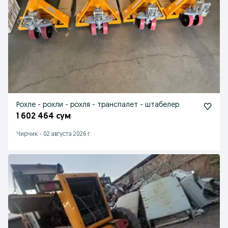
Рохле - рохли - рохля - транспалет - штабелер
1 602 464 сум
Чирчик
-
02 августа 2026 г.