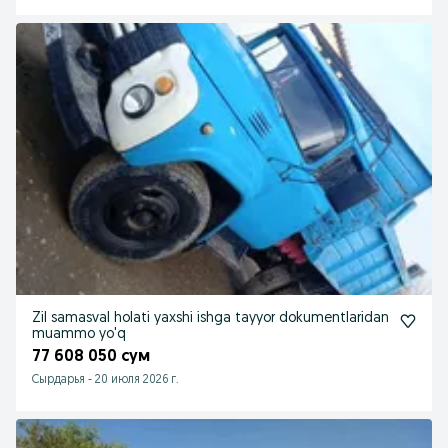
Zil samasval holati yaxshi ishga tayyor dokumentlaridan
muammo yo'q
77 608 050 сум
Cырдарья
-
20 июля 2026 г.