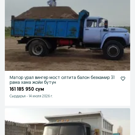
Матор урал вингер мост олтита балон безкамир 31
рама хама жойи бутун
161 185 950 сум
Cырдарья
-
14 июля 2026 г.