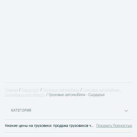
Главная
Транспорт
Грузовые автомобили
Грузовые автомобили -
Сырдарьинская область
Грузовые автомобили - Cырдарья
КАТЕГОРИЯ
Низкие цены на грузовики: продажа грузовиков через объявления в сервисе объявлений OLX.uz Cырдарья ✅ Купить грузовое авто по лучшим ценам и без посредников на OLX
Показать Полностью