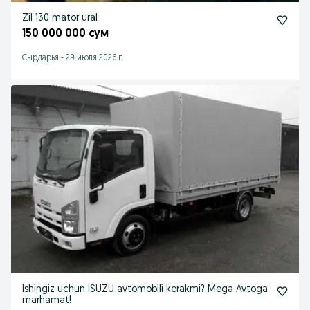
Zil 130 mator ural
150 000 000 сум
Cырдарья
-
29 июля 2026 г.
Ishingiz uchun ISUZU avtomobili kerakmi? Mega Avtoga
marhamat!