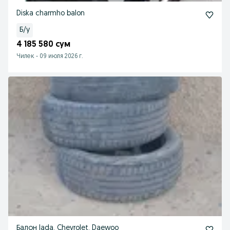
Diska charmho balon
Б/у
4 185 580 сум
Чилек
-
09 июля 2026 г.
Балон lada, Chevrolet, Daewoo