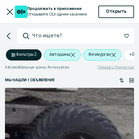
Продолжить в приложении
Открыть
Открывайте OLX одним касанием
Что ищете?
Фильтры
·
2
Автошины
Янгикурган
+0 
Автомобильные шины Янгикурган
Показать Полностью
МЫ НАШЛИ 1 ОБЪЯВЛЕНИЕ