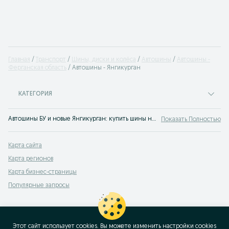
Главная
Транспорт
Шины, диски и колёса
Автошины
Автошины -
Ферганская область
Автошины - Янгикурган
КАТЕГОРИЯ
Автошины БУ и новые Янгикурган: купить шины недорого и быстро в сервисе объявлений OLX.uz Янгикурган!
Показать Полностью
Карта сайта
Карта регионов
Карта бизнес-страницы
Популярные запросы
Этот сайт использует cookies. Вы можете изменить настройки cookies