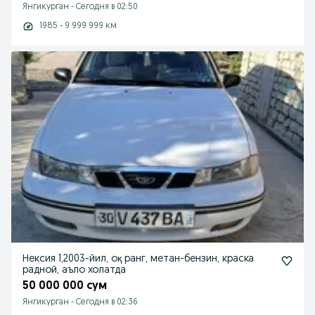
Янгикурган
-
Сегодня в 02:50
1985 - 9 999 999 км
Нексия 1,2003-йил, оқ ранг, метан-бензин, краска
радной, аъло холатда
50 000 000 сум
Янгикурган
-
Сегодня в 02:36