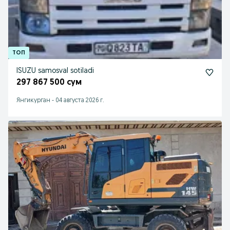
ISUZU samosval sotiladi
297 867 500 сум
Янгикурган
-
04 августа 2026 г.