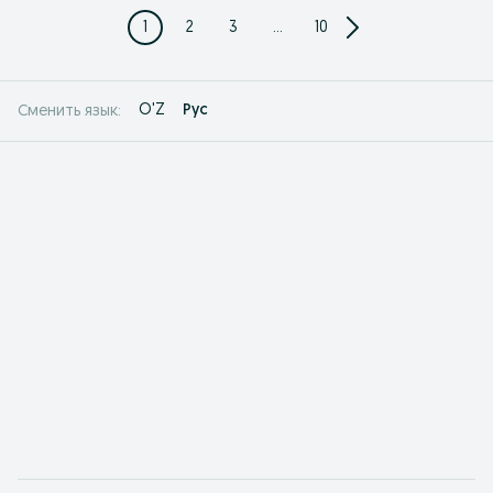
1
2
3
...
10
O'Z
Рус
Сменить язык: