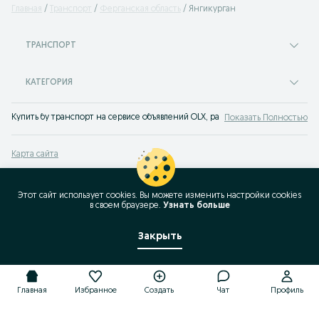
Главная
Транспорт
Ферганская область
Янгикурган
ТРАНСПОРТ
КАТЕГОРИЯ
Купить бу транспорт на сервисе объявлений OLX, раньше Torg Янгикурган. 
Показать Полностью
Карта сайта
Карта регионов
Карта бизнес-страницы
Этот сайт использует cookies. Вы можете изменить настройки cookies
в своeм браузере.
Узнать больше
Популярные запросы
Закрыть
Главная
Избранное
Создать
Чат
Профиль