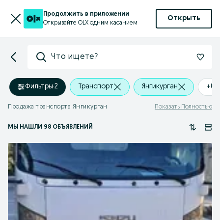
Продолжить в приложении
Открыть
Открывайте OLX одним касанием
Что ищете?
Фильтры
·
2
Транспорт
Янгикурган
+0 
Продажа транспорта Янгикурган
Показать Полностью
МЫ НАШЛИ 98 ОБЪЯВЛЕНИЙ