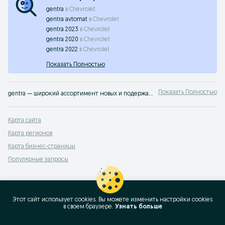
gentra
в
Chevrolet
gentra avtomat
в
Chevrolet
gentra 2023
в
Chevrolet
gentra 2020
в
Chevrolet
gentra 2022
в
Chevrolet
Показать Полностью
Показать Полностью
gentra — широкий ассортимент новых и подержанных транспортных средств Самаркандская область ✔️ Выгодные предложения и актуальные цены ⭐ Продавайте или покупайте транспорт легко с OLX.uz
Карта сайта
Карта регионов
Карта бизнес-страницы
Популярные запросы
Этот сайт использует cookies. Вы можете изменить настройки cookies
в своeм браузере.
Узнать больше