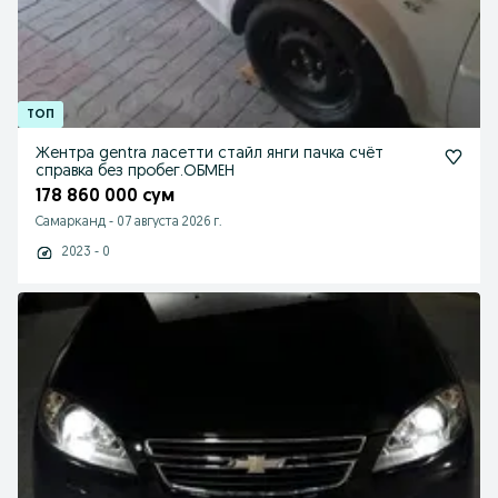
Жентра gentra ласетти стайл янги пачка счёт
справка без пробег.ОБМЕН
178 860 000 сум
Самарканд
-
07 августа 2026 г.
2023 - 0