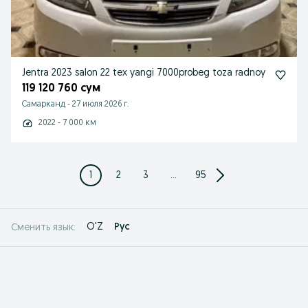
Jentra 2023 salon 22 tex yangi 7000probeg toza radnoy
119 120 760 сум
Самарканд
-
27 июля 2026 г.
2022 - 7 000 км
1
2
3
...
95
O'Z
Рус
Сменить язык: