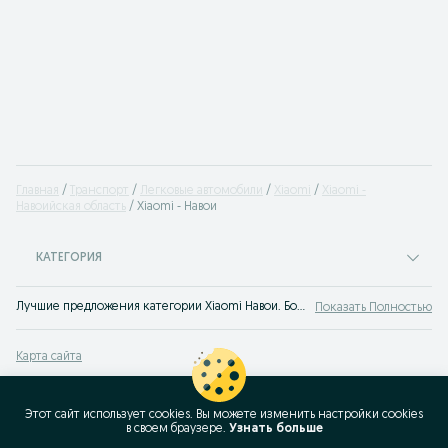
Главная
Транспорт
Легковые автомобили
Xiaomi
Xiaomi -
Навоийская область
Xiaomi - Навои
КАТЕГОРИЯ
Лучшие предложения категории Xiaomi Навои. Большой выбор товаров и услуг по выгодным ценам на OLX! Множество предложений на OLX.uz!
Показать Полностью
Карта сайта
Карта регионов
Карта бизнес-страницы
Этот сайт использует cookies. Вы можете изменить настройки cookies
в своeм браузере.
Узнать больше
Популярные запросы