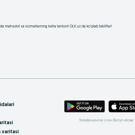
 mahsulot va xizmatlarning katta tanlovi! OLX.uz da ko'plab takliflar!
idalari
Телефонингиз учун бепул илова
ritasi
 xaritasi