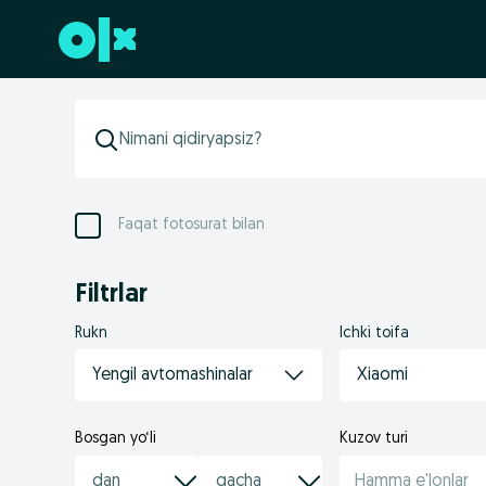
Futerga oʻtish
Faqat fotosurat bilan
Filtrlar
Rukn
Ichki toifa
Yengil avtomashinalar
Xiaomi
Bosgan yo‘li
Kuzov turi
Hamma e'lonlar