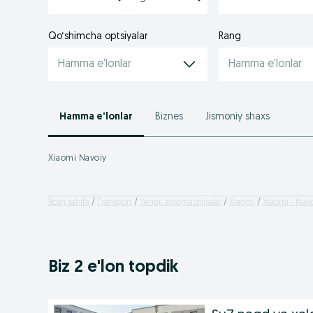
Qo‘shimcha optsiyalar
Rang
Hamma e'lonlar
Hamma e'lonlar
Hamma e'lonlar
Biznes
Jismoniy shaxs
Xiaomi Navoiy
Bosh sahifa
Transport
Yengil avtomashinalar
Xiaomi
Xiaomi - Navo
Biz 2 e'lon topdik