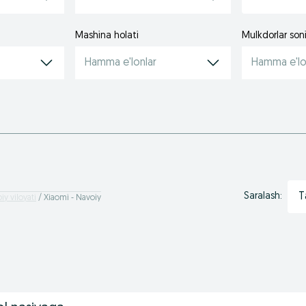
Mashina holati
Mulkdorlar son
Hamma e'lonlar
Hamma e'lo
T
Saralash:
iy viloyati
Xiaomi - Navoiy