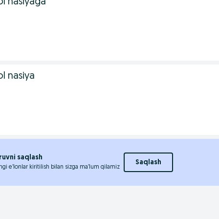
ol nasiyaga
l nasiya
ruvni saqlash
Saqlash
ngi e’lonlar kiritilish bilan sizga ma’lum qilamiz