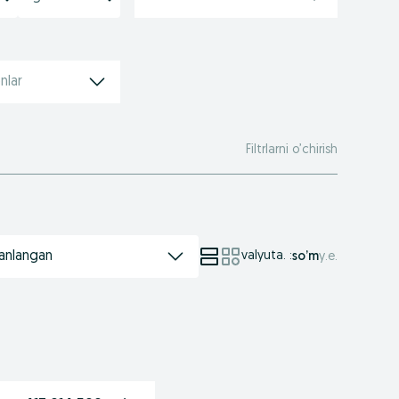
i
nlar
Filtrlarni o’chirish
anlangan
valyuta.
:
so’m
у.е.