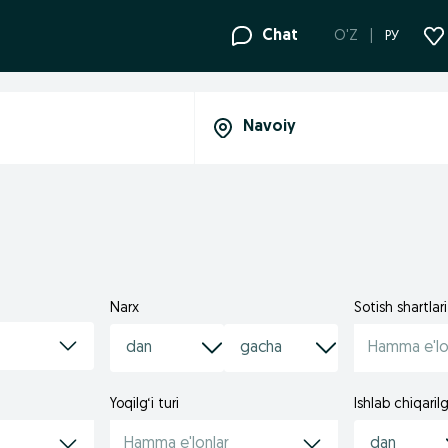
Chat
O'Z
РУ
Narx
Sotish shartlari
Hamma e'lo
Yoqilg‘i turi
Ishlab chiqarilg
Hamma e'lonlar