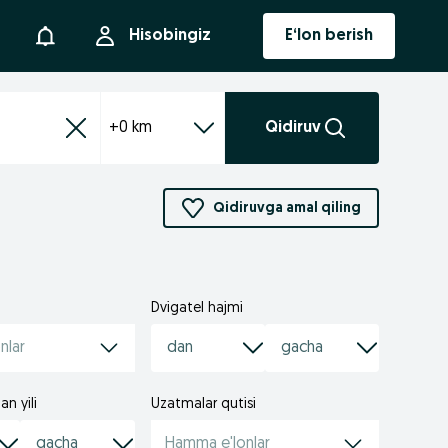
Bildirishnoma
Hisobingiz
E‘lon berish
+0 km
Qidiruv
Qidiruvga amal qiling
Dvigatel hajmi
nlar
an yili
Uzatmalar qutisi
Hamma e'lonlar