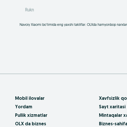
Rukn
Navoiy Xiaomi bo'limida eng yaxshi takliflar. OLXda hamyonbop narxlarda
Mobil ilovalar
Xavfsizlik qo
Yordam
Sayt xaritasi
Pullik xizmatlar
Mintaqalar xa
OLX da biznes
Biznes-sahifa