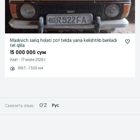
Maskvich sariq holati zoʻr telda yana kelishtrib beriladi
tel qlila
15 000 000 сум
Алат
-
17 июля 2026 г.
1987 - 1 500 км
O'Z
Рус
Сменить язык: