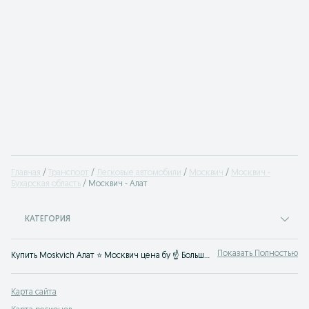
Главная
Транспорт
Легковые автомобили
Москвич
Москвич -
Бухарская область
Москвич - Алат
КАТЕГОРИЯ
Показать Полностью
Купить Moskvich Алат ⭐ Москвич цена бу ☝ Большой выбор автомобилей по выгодным ценам на OLX.uz
Карта сайта