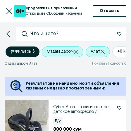
Продолжить в приложении
Открыть
Открывайте OLX одним касанием
Что ищете?
Фильтры
·
3
Отдам даром
Алат
+0 km
Отдам даром Алат
Показать Полностью
Результатов не найдено, но эти объявления
связаны с недавно просмотренными:
Cybex Aton — оригинальное
детское автокресло /
автолюлька
Б/у
800 000 сум