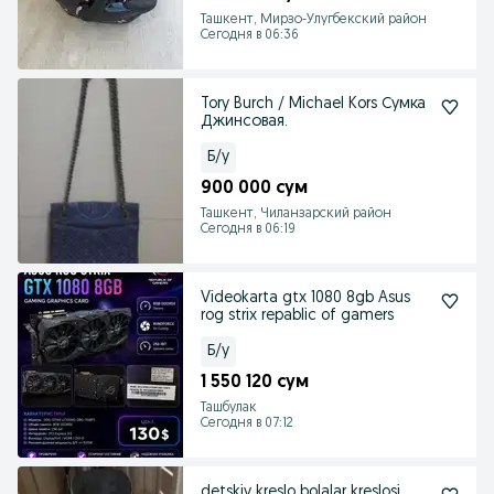
Ташкент, Мирзо-Улугбекский район
Сегодня в 06:36
Tory Burch / Michael Kors Сумка
Джинсовая.
Б/у
900 000 сум
Ташкент, Чиланзарский район
Сегодня в 06:19
Videokarta gtx 1080 8gb Asus
rog strix repablic of gamers
Б/у
1 550 120 сум
Ташбулак
Сегодня в 07:12
detskiy kreslo bolalar kreslosi