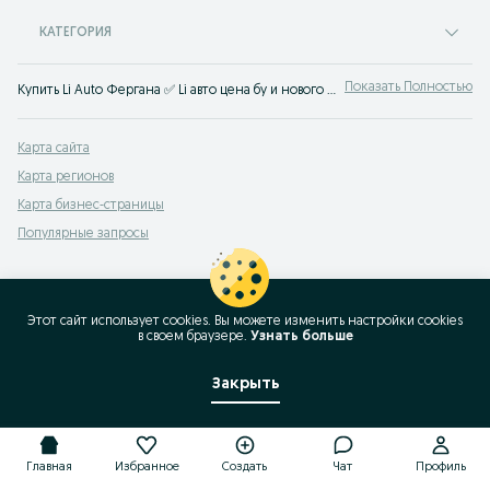
КАТЕГОРИЯ
Показать Полностью
Купить Li Auto Фергана ✅ Li авто цена бу и нового авто ☝ Большой выбор китайских автомобилей по выгодным ценам на OLX.uz!
Карта сайта
Карта регионов
Карта бизнес-страницы
Популярные запросы
Этот сайт использует cookies. Вы можете изменить настройки cookies
в своeм браузере.
Узнать больше
Закрыть
Главная
Избранное
Создать
Чат
Профиль