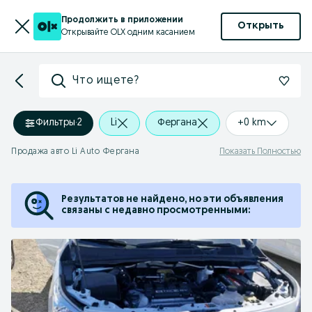
Продолжить в приложении
Открыть
Открывайте OLX одним касанием
Что ищете?
Фильтры
·
2
Li
Фергана
+0 km
Продажа авто Li Auto Фергана
Показать Полностью
Результатов не найдено, но эти объявления
связаны с недавно просмотренными: