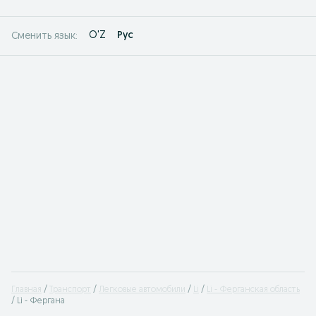
O'Z
Рус
Сменить язык:
Главная
Транспорт
Легковые автомобили
Li
Li - Ферганская область
Li - Фергана