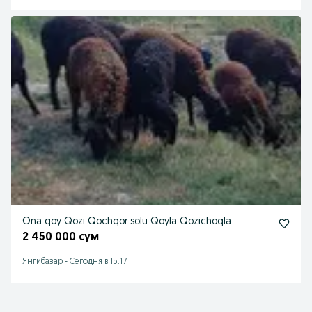
Ona qoy Qozi Qochqor solu Qoyla Qozichoqla
2 450 000 сум
Янгибазар
-
Сегодня в 15:17