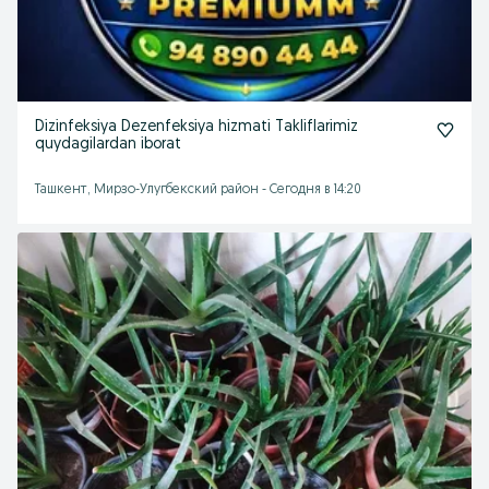
Dizinfeksiya Dezenfeksiya hizmati Takliflarimiz
quydagilardan iborat
Ташкент, Мирзо-Улугбекский район
-
Сегодня в 14:20