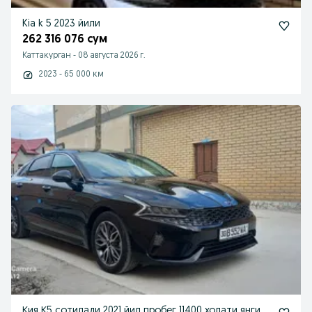
Kia k 5 2023 йили
262 316 076 сум
Каттакурган
-
08 августа 2026 г.
2023 - 65 000 км
Кия К5 сотилади 2021 йил пробег 11400 холати янги