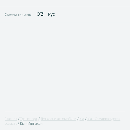
O'Z
Рус
Сменить язык:
Главная
Транспорт
Легковые автомобили
Kia
Kia - Самаркандская
область
Kia - Иштыхан