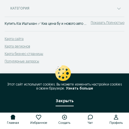
КАТЕГОРИЯ
Показать Полностью
Купить Kia Иштыхан ✅ Киа цена бу и нового авто ☝ Большой выбор автомобилей по выгодным ценам на OLX.uz (ранее Torg.uz)
Карта сайта
Карта регионов
Карта бизнес-страницы
Популярные запросы
Этот сайт использует cookies. Вы можете изменить настройки cookies
в своeм браузере.
Узнать больше
Закрыть
Главная
Избранное
Создать
Чат
Профиль