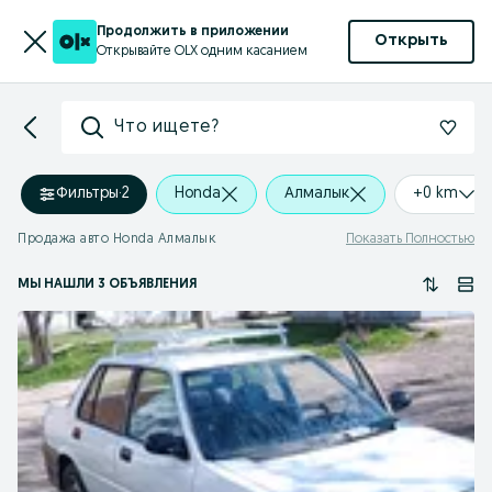
Продолжить в приложении
Открыть
Открывайте OLX одним касанием
Что ищете?
Фильтры
·
2
Honda
Алмалык
+0 km
Продажа авто Honda Алмалык
Показать Полностью
МЫ НАШЛИ 3 ОБЪЯВЛЕНИЯ