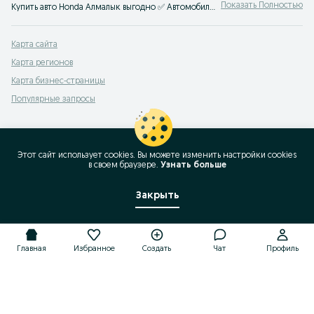
Показать Полностью
Купить авто Honda Алмалык выгодно ✅ Автомобили Хонда цена бу и нового авто ☝ Большой выбор автомобилей по выгодным ценам на OLX.uz!
Карта сайта
Карта регионов
Карта бизнес-страницы
Популярные запросы
Этот сайт использует cookies. Вы можете изменить настройки cookies
в своeм браузере.
Узнать больше
Закрыть
Главная
Избранное
Создать
Чат
Профиль