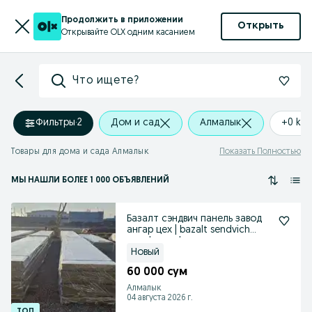
Продолжить в приложении
Открыть
Открывайте OLX одним касанием
Что ищете?
Фильтры
·
2
Дом и сад
Алмалык
+0 km
Товары для дома и сада Алмалык
Показать Полностью
МЫ НАШЛИ
БОЛЕЕ
1 000 ОБЪЯВЛЕНИЙ
Базалт сэндвич панель завод
ангар цех | bazalt sendvich
panel zavod
Новый
60 000 сум
Алмалык
04 августа 2026 г.