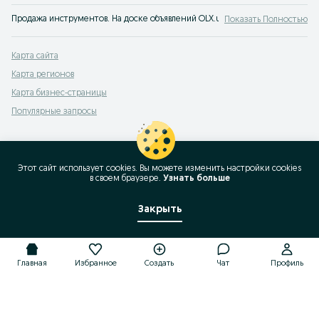
Продажа инструментов. На доске объявлений OLX.uz Алмалык можно быстро
Показать Полностью
Карта сайта
Карта регионов
Карта бизнес-страницы
Популярные запросы
Этот сайт использует cookies. Вы можете изменить настройки cookies
в своeм браузере.
Узнать больше
Закрыть
Главная
Избранное
Создать
Чат
Профиль