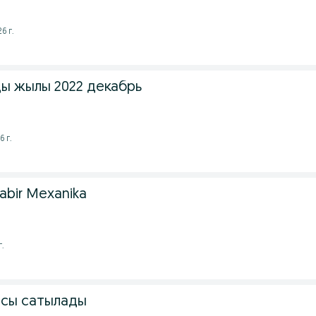
6 г.
ы жылы 2022 декабрь
6 г.
kabir Mexanika
г.
асы сатылады