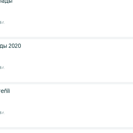
тлады
 г.
ды 2020
 г.
eñli
 г.