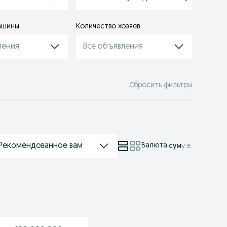
ашины
Количество хозяев
ления
Все объявления
Сбросить фильтры
Рекомендованное вам
Валюта
:
сум
у.е.