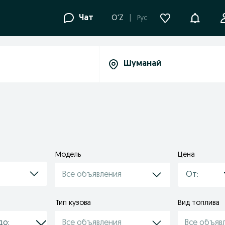
Уведомле
Чат
O'Z
Рус
Модель
Цена
Все объявления
Тип кузова
Вид топлива
Все объявления
Все объяв