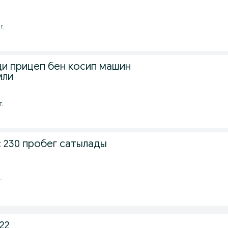
г.
и прицеп бен косип машин
мли
г.
с 230 пробег сатылады
г.
022