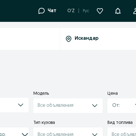
Уведомле
Чат
O'Z
Рус
Модель
Цена
Все объявления
Тип кузова
Вид топлива
Все объявления
Все объяв