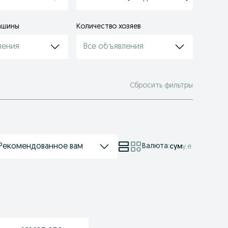
ашины
Количество хозяев
ления
Все объявления
Сбросить фильтры
Рекомендованное вам
Валюта
:
сум
у.е.