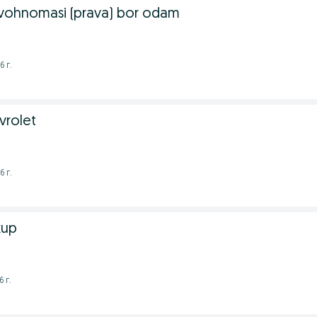
uvohnomasi (prava) bor odam
6 г.
vrolet
6 г.
kup
 г.