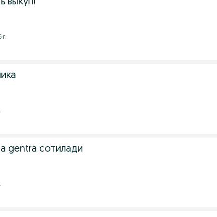
ь выкуп!
 г.
ника
.
а gentra сотилади
.