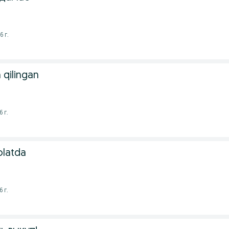
6 г.
 qilingan
 г.
olatda
 г.