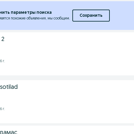
нить параметры поиска
Сохранить
явятся похожие объявления, мы сообщим.
 2
6 г.
sotilad
6 г.
 дамас