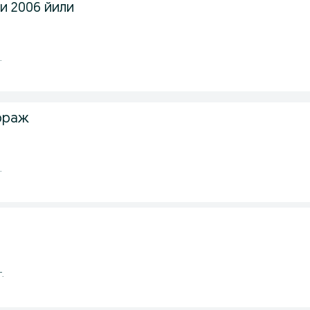
и 2006 йили
.
рраж
.
г.