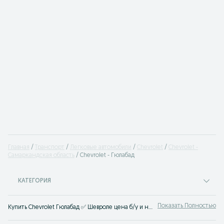
Главная
Транспорт
Легковые автомобили
Chevrolet
Chevrolet -
Самаркандская область
Chevrolet - Гюлабад
КАТЕГОРИЯ
Показать Полностью
Купить Chevrolet Гюлабад ✅ Шевроле цена б/у и нового авто ☝ Большой выбор автомобилей по выгодным ценам на OLX.uz Гюлабад (ранее Torg.uz)