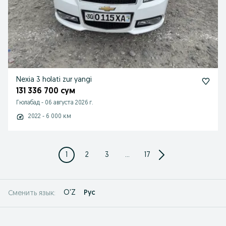
Nexia 3 holati zur yangi
131 336 700 сум
Гюлабад
-
06 августа 2026 г.
2022 - 6 000 км
1
2
3
...
17
O'Z
Рус
Сменить язык: