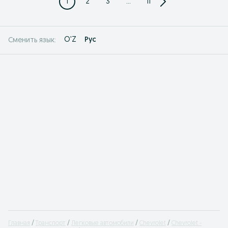
1
2
3
...
11
O'Z
Рус
Сменить язык:
Главная
Транспорт
Легковые автомобили
Chevrolet
Chevrolet -