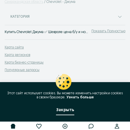
Самаркандская область
Chevrolet - Джума
КАТЕГОРИЯ
Показать Полностью
Купить Chevrolet Джума ✅ Шевроле цена б/у и нового авто ☝ Большой выбор автомобилей по выгодным ценам на OLX.uz Джума (ранее Torg.uz)
Карта сайта
Карта регионов
Карта бизнес-страницы
Популярные запросы
Этот сайт использует cookies. Вы можете изменить настройки cookies
в своeм браузере.
Узнать больше
Закрыть