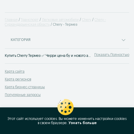
Главная
Транспорт
Легковые автомобили
Chery
Chery -
Сурхандарьинская область
Chery - Термез
КАТЕГОРИЯ
Показать Полностью
Купить Cherry Термез ✅ Черри цена бу и нового авто ☝ Большой выбор автомобилей по выгодным ценам на OLX.uz!
Карта сайта
Карта регионов
Карта бизнес-страницы
Популярные запросы
Этот сайт использует cookies. Вы можете изменить настройки cookies
в своeм браузере.
Узнать больше