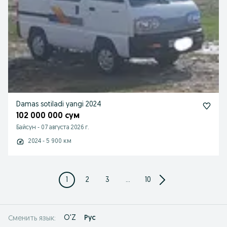
Damas sotiladi yangi 2024
102 000 000 сум
Байсун
-
07 августа 2026 г.
2024 - 5 900 км
1
2
3
...
10
O'Z
Рус
Сменить язык: