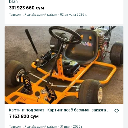
bilan
331 923 660 сум
Ташкент, Яшнабадский район
-
02 августа 2026 г.
Картинг под заказ . Картинг ясаб бераман заказга .
7 163 820 сум
Ташкент, Яшнабадский район
-
31 июля 2026 г.