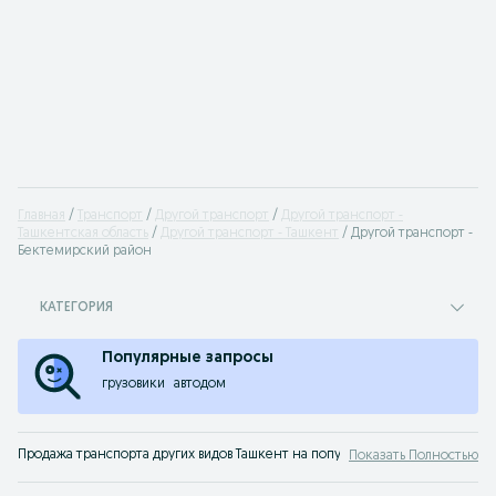
Главная
Транспорт
Другой транспорт
Другой транспорт -
Ташкентская область
Другой транспорт - Ташкент
Другой транспорт -
Бектемирский район
КАТЕГОРИЯ
Популярные запросы
грузовики
автодом
Продажа транспорта других видов Ташкент на популярной доске объявлени
Показать Полностью