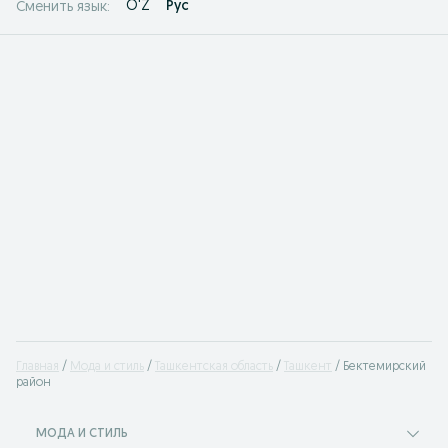
O'Z
Рус
Сменить язык:
Главная
Мода и стиль
Ташкентская область
Ташкент
Бектемирский
район
МОДА И СТИЛЬ