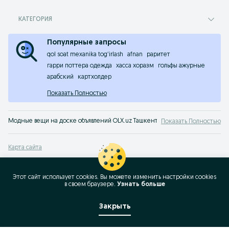
КАТЕГОРИЯ
Популярные запросы
qol soat mexanika togʻirlash
afnan
раритет
гарри поттера одежда
хасса хоразм
гольфы ажурные
арабский
картхолдер
Показать Полностью
Модные вещи на доске объявлений OLX.uz Ташкент. Покупайте все самое м
Показать Полностью
Карта сайта
Карта регионов
Карта бизнес-страницы
Этот сайт использует cookies. Вы можете изменить настройки cookies
в своeм браузере.
Узнать больше
Популярные запросы
Закрыть