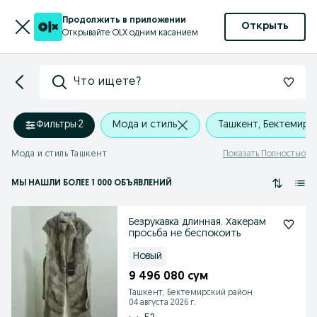
Продолжить в приложении
Открыть
Открывайте OLX одним касанием
Что ищете?
Фильтры
·
2
Мода и стиль
Ташкент, Бектемирс
Мода и стиль Ташкент
Показать Полностью
МЫ НАШЛИ
БОЛЕЕ
1 000 ОБЪЯВЛЕНИЙ
Безрукавка длинная. Хакерам
просьба не беспокоить
Новый
9 496 080 сум
Ташкент, Бектемирский район
04 августа 2026 г.