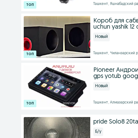
Ташкент, Яшнабадский рай
Короб для саб
uchun yashik 12 
Новый
Ташкент, Чиланзарский ра
Pioneer Андрои
gps yotub googl
Новый
Ташкент, Алмазарский райо
pride Solo8 20ta
Б/у