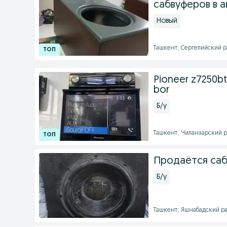
сабвуферов в а
Новый
Ташкент, Сергелийский рай
Pioneer z7250bt 
bor
Б/у
Ташкент, Чиланзарский рай
Продаётся саб
Б/у
Ташкент, Яшнабадский рай