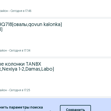
айон - Сегодня в 17:46
Q718(овалы,qovun kalonka)
l)
йон - Сегодня в 17:34
е колонки TANBX
k,Nexiya 1-2,Damas,Labo)
йон - Сегодня в 17:25
нить параметры поиска
Сохранить