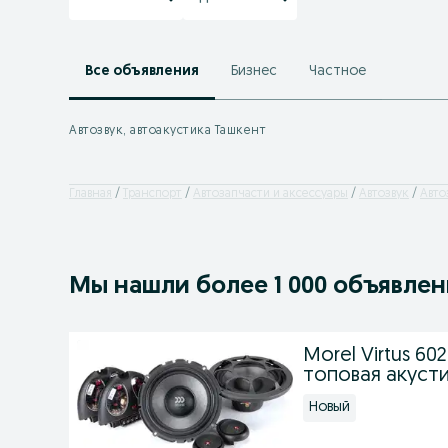
Все объявления
Бизнес
Частное
Автозвук, автоакустика Ташкент
Главная
Транспорт
Автозапчасти и аксессуары
Автозвук
Авто
Мы нашли
более
1 000 объявле
Morel Virtus 6
топовая акуст
Новый