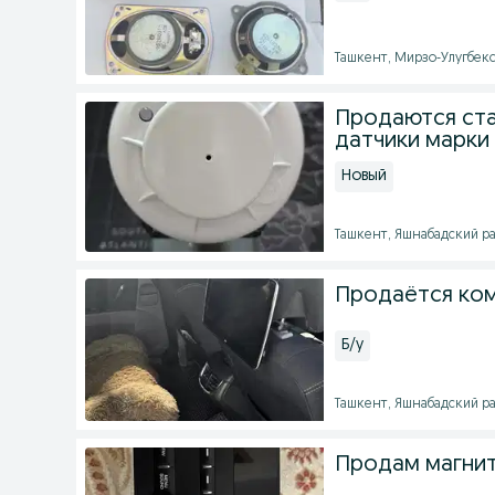
Ташкент, Мирзо-Улугбекск
Продаются ст
датчики марки
Новый
Ташкент, Яшнабадский рай
Продаётся ко
Б/у
Ташкент, Яшнабадский рай
Продам магнит