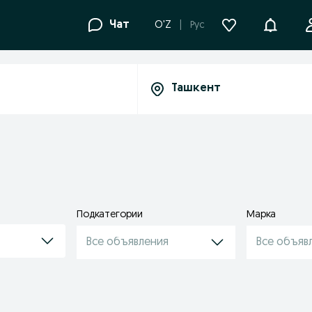
Уведомле
Чат
O'Z
Рус
Подкатегории
Марка
Все объявления
Все объяв