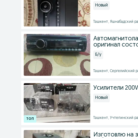
Новый
Ташкент, Яшнабадский рай
Автомагнитола 
оригинал сост
Б/у
Ташкент, Сергелийский ра
Усилители 200
Новый
Ташкент, Учтепинский ра
Изготовлю на 