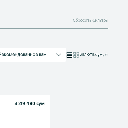
Сбросить фильтры
Рекомендованное вам
Валюта
:
сум
у.е.
3 219 480 сум