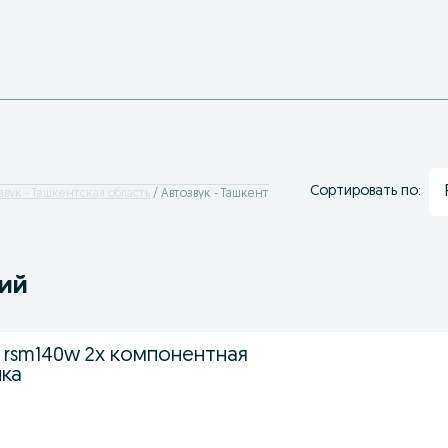
Сортировать по:
звук - Ташкентская область
Автозвук - Ташкент
ний
02 rsm140w 2х компонентная
ика