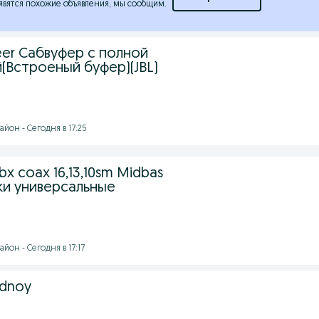
явятся похожие объявления, мы сообщим.
eer Сабвуфер с полной
(Встроеный буфер)(JBL)
йон - Сегодня в 17:25
bx coax 16,13,10sm Midbas
ки универсальные
йон - Сегодня в 17:17
adnoy