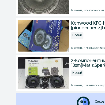
Ташкент, Яккасарайский р
Kenwood KFC-H
(pioneer,hertz,jb
Новый
Ташкент, Чиланзарский ра
2-Компонентны
10sm(Matiz,Spar
Новый
Ташкент, Чиланзарский ра
Сохра