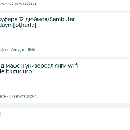
он - 06 августа 2026 г.
вуфера 12 дюймов/Sambufer
duym(jbl,hertz)
йон - Сегодня в 15:10
д мафон универсал янги wi fi
e blutus usb
н - 07 августа 2026 г.
li