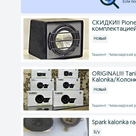
Если по
СKИДКИ!! Pion
комплектацией
Новый
Ташкент, Чиланзарский ра
ORIGINAL!!! Tan
Kalonka/Колон
Новый
Ташкент, Чиланзарский ра
Spark kalonka r
Б/у