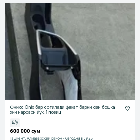
Оникс Onix бар сотилади факат барни ози бошка
хич нарсаси йук. 1 позиц
Б/у
600 000 сум
Ташкент, Алмазарский район
-
Сегодня в 09:25