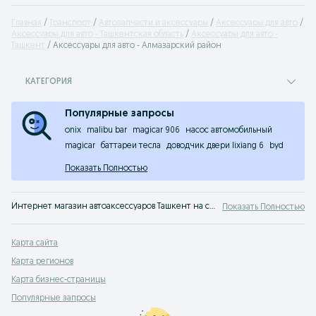
Главная
Транспорт
Автозапчасти и аксессуары
Аксессуары для авто
Аксессуары для авто - Ташкентская область
Аксессуары для авто -
Ташкент
Аксессуары для авто - Алмазарский район
КАТЕГОРИЯ
Популярные запросы
onix
malibu bar
magicar 906
насос автомобильный
magicar
баттареи тесла
доводчик двери lixiang 6
byd
Показать Полностью
Интернет магазин автоаксессуаров Ташкент на сайте OLX.uz Ташкент. Выгодные предложения недорого купить аксессуары для автомобиля ждут вас!
Показать Полностью
Карта сайта
Карта регионов
Карта бизнес-страницы
Популярные запросы