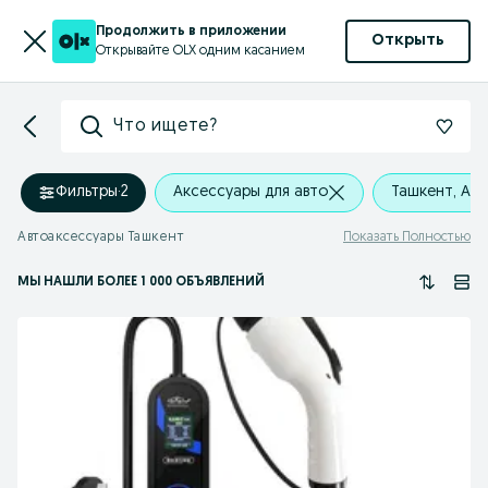
Продолжить в приложении
Открыть
Открывайте OLX одним касанием
Что ищете?
Фильтры
·
2
Аксессуары для авто
Ташкент, Ал
Автоаксессуары Ташкент
Показать Полностью
МЫ НАШЛИ
БОЛЕЕ
1 000 ОБЪЯВЛЕНИЙ