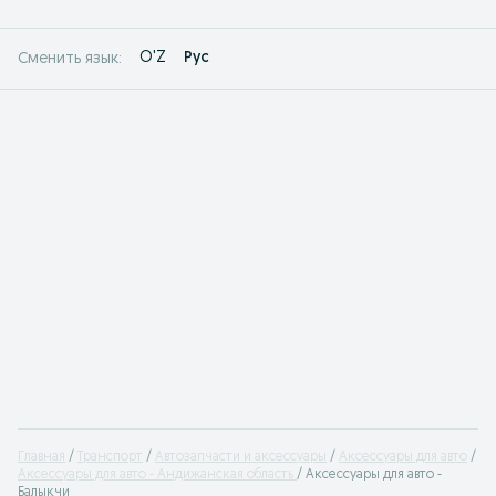
O'Z
Рус
Сменить язык:
Главная
Транспорт
Автозапчасти и аксессуары
Аксессуары для авто
Аксессуары для авто - Андижанская область
Аксессуары для авто -
Балыкчи