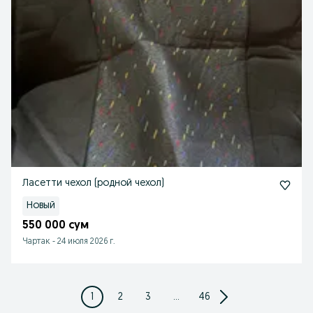
Ласетти чехол (родной чехол)
Новый
550 000 сум
Чартак
-
24 июля 2026 г.
1
2
3
...
46