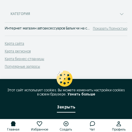
КАТЕГОРИЯ
Интернет магазин автоаксессуаров Балыкчи на сайте OLX.uz Балыкчи. Выгодные предложения недорого купить аксессуары для автомобиля ждут вас!
Показать Полностью
Карта сайта
Карта регионов
Карта бизнес-страницы
Популярные запросы
Этот сайт использует cookies. Вы можете изменить настройки cookies
в своeм браузере.
Узнать больше
Закрыть
Главная
Избранное
Создать
Чат
Профиль