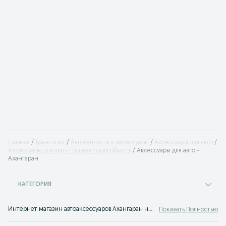
Главная
Транспорт
Автозапчасти и аксессуары
Аксессуары для авто
Аксессуары для авто - Ташкентская область
Аксессуары для авто -
Ахангаран
КАТЕГОРИЯ
Интернет магазин автоаксессуаров Ахангаран на сайте OLX.uz Ахангаран. Выгодные предложения недорого купить аксессуары для автомобиля ждут вас!
Показать Полностью