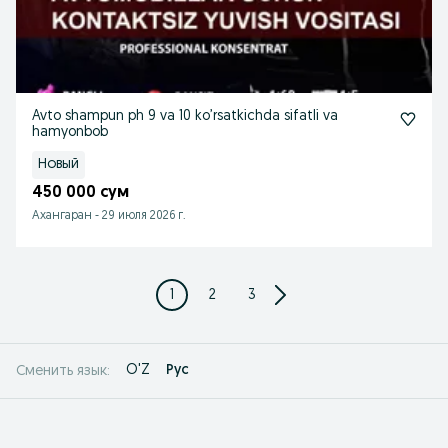
Avto shampun ph 9 va 10 ko’rsatkichda sifatli va
hamyonbob
Новый
450 000 сум
Ахангаран
-
29 июля 2026 г.
1
2
3
O'Z
Рус
Сменить язык: