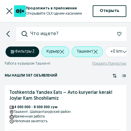
Продолжить в приложении
Открыть
Открывайте OLX одним касанием
Что ищете?
Фильтры
·
2
Курьер
Ташкент
+0 km
Работа курьером Ташкент
Показать Полностью
МЫ НАШЛИ 587 ОБЪЯВЛЕНИЙ
Toshkentda Yandex Eats – Avto kuryerlar kerak!
Joylar Kam Shoshilamiz
4 000 000 - 8 000 000 сум
Ташкент
, Шайхантахурский район
Временная работа
Неполная занятость