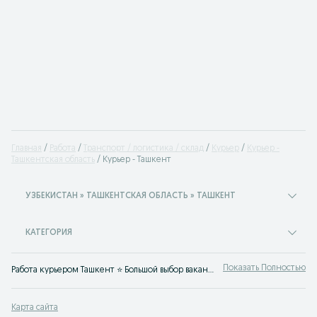
Главная
Работа
Транспорт / логистика / склад
Курьер
Курьер -
Ташкентская область
Курьер - Ташкент
УЗБЕКИСТАН » ТАШКЕНТСКАЯ ОБЛАСТЬ » ТАШКЕНТ
КАТЕГОРИЯ
Показать Полностью
Работа курьером Ташкент ⭐ Большой выбор вакансий курьера ✔️ подработка ✔️на личном авто ✔️ в службе доставки ⮞⮞ OLX.uz Ташкент
Карта сайта