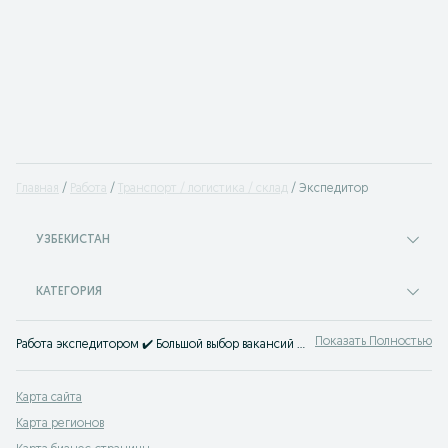
Главная
Работа
Транспорт / логистика / склад
Экспедитор
УЗБЕКИСТАН
КАТЕГОРИЯ
Показать Полностью
Работа экспедитором ✔️ Большой выбор вакансий водителей-экспедиторов, помощников экспедиторов ⭐ Лучшие предложения работы в сфере транспорта ⮞⮞ OLX.uz
Карта сайта
Карта регионов