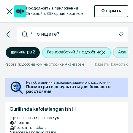
Продолжить в приложении
Открыть
Открывайте OLX одним касанием
Что ищете?
Фильтры
·
2
Разнорабочий / подсобник
Аханга
Работа подсобником на стройке Ахангаран
Показать Полностью
Нет объявлений в пределах заданного расстояния.
Посмотрите результаты для большего
расстояния:
Qurilishda kafolatlangan ish !!!
6 000 000 - 13 000 000 сум
Алмалык
Постоянная работа
Работа на полную ставку