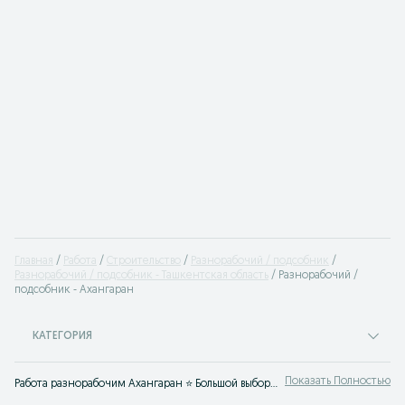
Главная
Работа
Строительство
Разнорабочий / подсобник
Разнорабочий / подсобник - Ташкентская область
Разнорабочий /
подсобник - Ахангаран
КАТЕГОРИЯ
Показать Полностью
Работа разнорабочим Ахангаран ⭐ Большой выбор вакансий разнорабочих ✔️ вахта ✔️ на стройку ✔️ с ежедневной оплатой ⮞⮞ OLX.uz Ахангаран